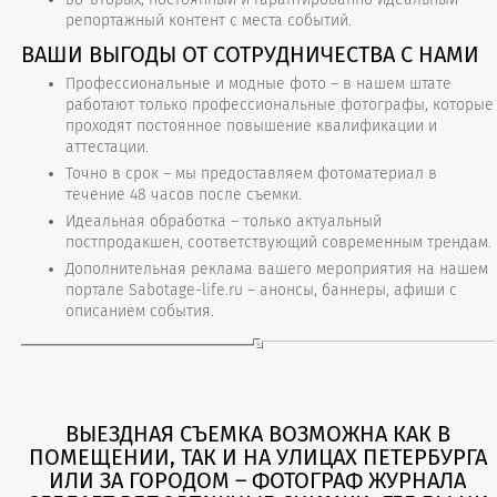
репортажный контент с места событий.
ВАШИ ВЫГОДЫ ОТ СОТРУДНИЧЕСТВА С НАМИ
Профессиональные и модные фото – в нашем штате
работают только профессиональные фотографы, которые
проходят постоянное повышение квалификации и
аттестации.
Точно в срок – мы предоставляем фотоматериал в
течение 48 часов после съемки.
Идеальная обработка – только актуальный
постпродакшен, соответствующий современным трендам.
Дополнительная реклама вашего мероприятия на нашем
портале Sabotage-life.ru – анонсы, баннеры, афиши с
описанием события.
ВЫЕЗДНАЯ СЪЕМКА ВОЗМОЖНА КАК В
ПОМЕЩЕНИИ, ТАК И НА УЛИЦАХ ПЕТЕРБУРГА
ИЛИ ЗА ГОРОДОМ – ФОТОГРАФ ЖУРНАЛА