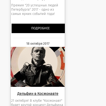
Премия "20 успешных людей
Петербурга" 2017 - одно из
самых ярких событий года!
ПОДРОБНЕЕ
18 октября 2017
Дельфин в Космонавте
21 октября! В клубе "Космонавт"
будет крутой концерт Дельфина